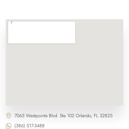
7065 Westpointe Blvd. Ste 102 Orlando, FL 32825
(386) 517-3488