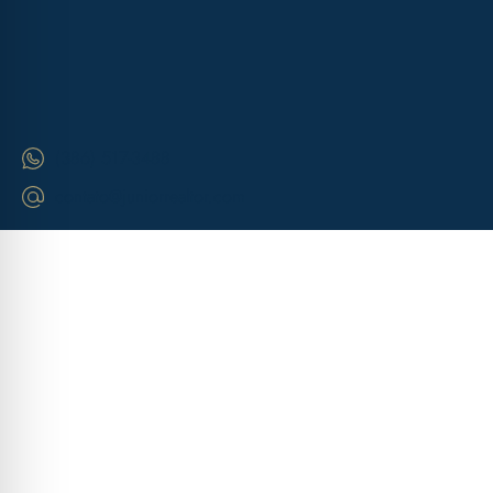
(386) 517-3488
contato@juniorrealtor.com