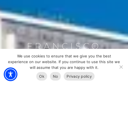
FRANCISCO
JUNIOR
We use cookies to ensure that we give you the best
experience on our website. If you continue to use this site we
FIQUE INFORMADO SOBRE
will assume that you are happy with it.
📲 Fale agora mesmo comigo!
Ok
No
Privacy policy
O MERCADO IMOBILIÁRIO
DA FLÓRIDA